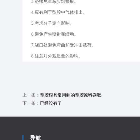
3.必须尽量减少熔接痕。
4.应有利于型腔中气体排出。
5.考虑分子定向影响。
6.避免产生喷射和蠕动。
7.浇口处避免弯曲和受冲击载荷。
8.注意对外观质量的影响。
上一条：
塑胶模具常用到的塑胶原料选取
下一条：
已经没有了
导航